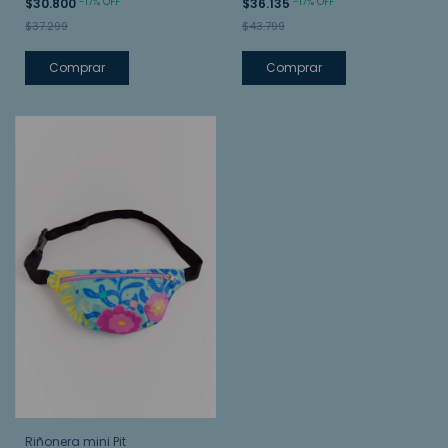
-
17
%
OFF
-
17
%
OFF
$30.800
$36.135
$37.299
$43.799
Comprar
Riñonera mini Pit