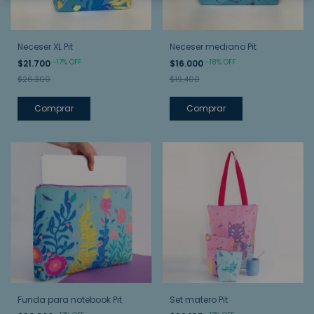
Neceser XL Pit
Neceser mediano Pit
-
17
%
OFF
-
18
%
OFF
$21.700
$16.000
$26.300
$19.400
Funda para notebook Pit
Set matero Pit