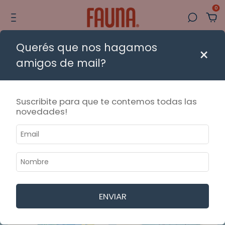
0
Querés que nos hagamos
 🚚 Envío gratis a todo el país desde $80.000 | 💳 3 cuotas sin interés |
×
amigos de mail?
Inicio
.
Colecciones y collabs
.
Pit - Collab artística
Pit - Collab artística
Suscribite para que te contemos todas las
novedades!
Ordenar
Filtrar
ENVIAR